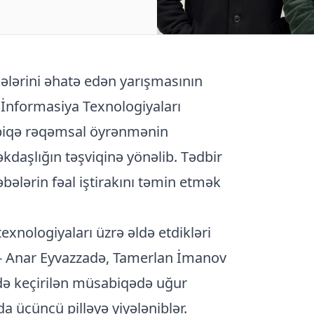
ələrini əhatə edən yarışmasının
 İnformasiya Texnologiyaları
üsabiqə rəqəmsal öyrənmənin
əkdaşlığın təşviqinə yönəlib. Tədbir
bələrin fəal iştirakını təmin etmək
exnologiyaları üzrə əldə etdikləri
ri - Anar Eyvazzadə, Tamerlan İmanov
də keçirilən müsabiqədə uğur
a üçüncü pilləyə yiyələniblər.