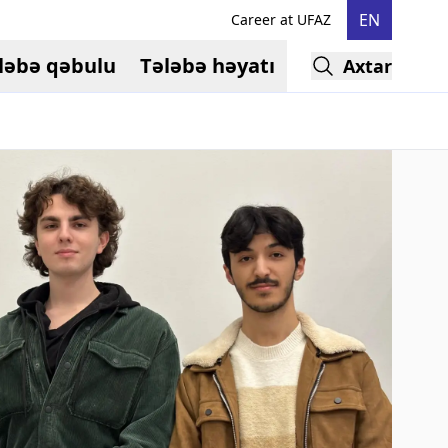
EN
Career at UFAZ
ləbə qəbulu
Tələbə həyatı
Axtar