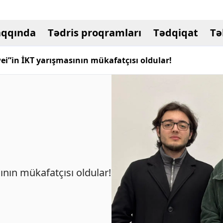
aqqında
Tədris proqramları
Tədqiqat
Tə
ei”in İKT yarışmasının mükafatçısı oldular!
ının mükafatçısı oldular!