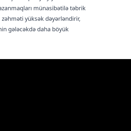
azanmaqları münasibətilə təbrik
ı, zəhməti yüksək dəyərləndirir,
rinin gələcəkdə daha böyük