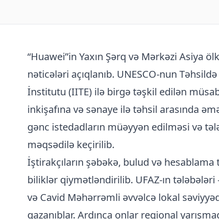
“Huawei”in Yaxın Şərq və Mərkəzi Asiya ölk
nəticələri açıqlanıb. UNESCO-nun Təhsildə
İnstitutu (IITE) ilə birgə təşkil edilən m
inkişafına və sənaye ilə təhsil arasında əm
gənc istedadların müəyyən edilməsi və tələ
məqsədilə keçirilib.
İştirakçıların şəbəkə, bulud və hesablama t
biliklər qiymətləndirilib. UFAZ-ın tələbələ
və Cavid Məhərrəmli əvvəlcə lokal səviyyə
qazanıblar. Ardınca onlar regional yarışmad