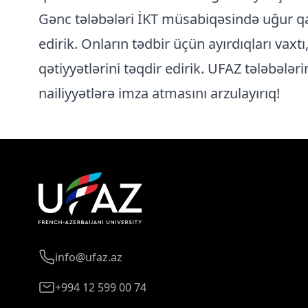
Gənc tələbələri İKT müsabiqəsində uğur q
edirik. Onların tədbir üçün ayırdıqları vaxt
qətiyyətlərini təqdir edirik. UFAZ tələbələ
nailiyyətlərə imza atmasını arzulayırıq!
info@ufaz.az
+994 12 599 00 74