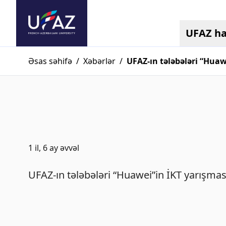
UFAZ h
Əsas səhifə
/
Xəbərlər
/
UFAZ-ın tələbələri “Huaw
1 il, 6 ay əvvəl
UFAZ-ın tələbələri “Huawei”in İKT yarışmas