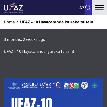
AZ
To
Home
/
UFAZ – 10 Həyəcanında iştiraka tələsin!
3 months, 2 weeks ago
UFAZ – 10 Həyəcanında iştiraka tələsin!