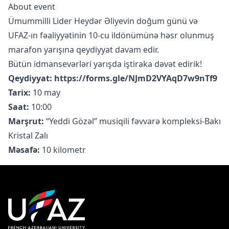
About event
Ümummilli Lider Heydər Əliyevin doğum günü və
UFAZ-ın fəaliyyətinin 10-cu ildönümünə həsr olunmuş
marafon yarışına qeydiyyat davam edir.
Bütün idmansevərləri yarışda iştiraka dəvət edirik!
Qeydiyyat:
https://forms.gle/NJmD2VYAqD7w9nTf9
Tarix:
10 may
Saat:
10:00
Marşrut:
“Yeddi Gözəl” musiqili fəvvarə kompleksi-Bakı
Kristal Zalı
Məsafə:
10 kilometr