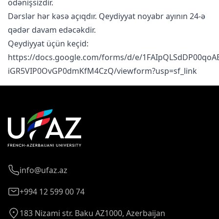
ödənişsizdir.
Dərslər hər kəsə açıqdır. Qeydiyyat noyabr ayının 24-ə
qədər davam edəcəkdir.
Qeydiyyat üçün keçid:
https://docs.google.com/forms/d/e/1FAIpQLSdDP00qoAB
iGR5VIP0OvGP0dmKfM4CzQ/viewform?usp=sf_link
info@ufaz.az
+994 12 599 00 74
183 Nizami str. Baku AZ1000, Azerbaijan