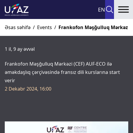
EN
To
Əsas səhifə
/
Events
/
Frankofon Məşğulluq Mərkəzi (CE
1 il, 9 ay əvvəl
Frankofon Məşğulluq Mərkəzi (CEF) AUF-ECO ilə
əməkdaşlıq çərçivəsində fransız dili kurslarına start
verir
2 Dekabr 2024, 16:00