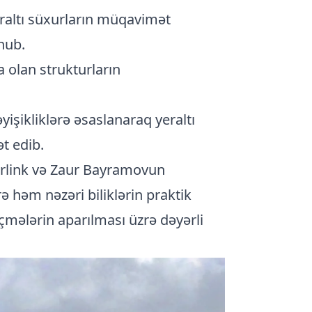
raltı süxurların müqavimət
nub.
 olan strukturların
şikliklərə əsaslanaraq yeraltı
t edib.
rlink və Zaur Bayramovun
rə həm nəzəri biliklərin praktik
lçmələrin aparılması üzrə dəyərli