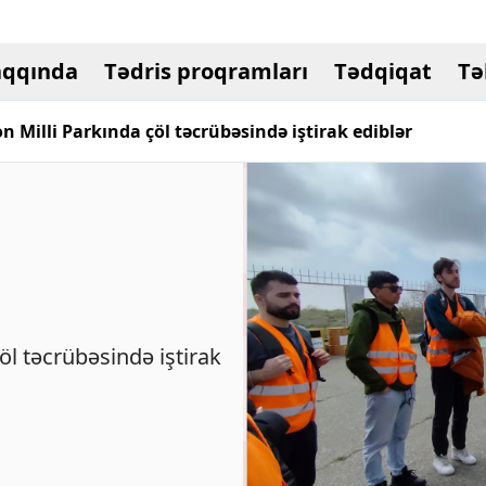
aqqında
Tədris proqramları
Tədqiqat
Tə
n Milli Parkında çöl təcrübəsində iştirak ediblər
öl təcrübəsində iştirak