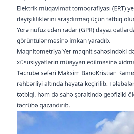
Elektrik müqavimət tomoqrafiyası (ERT) ye
dəyişikliklərini araşdırmaq üçün tətbiq olu
Yerə nüfuz edən radar (GPR) dayaz qatlarda
görüntülənməsinə imkan yaradıb.
Maqnitometriya Yer maqnit sahəsindəki dəyi
xüsusiyyətlərin müəyyən edilməsinə xidmə
Təcrübə səfəri Maksim BanoKristian Kame
rəhbərliyi altında həyata keçirilib. Tələbələ
tətbiqi, həm də sahə şəraitində geofiziki ö
təcrübə qazandırıb.