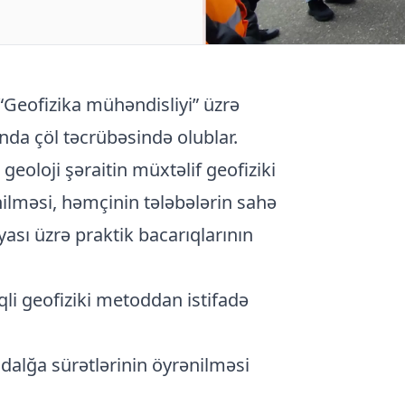
“Geofizika mühəndisliyi” üzrə
nda çöl təcrübəsində olublar.
geoloji şəraitin müxtəlif geofiziki
ilməsi, həmçinin tələbələrin sahə
ası üzrə praktik bacarıqlarının
qli geofiziki metoddan istifadə
 dalğa sürətlərinin öyrənilməsi