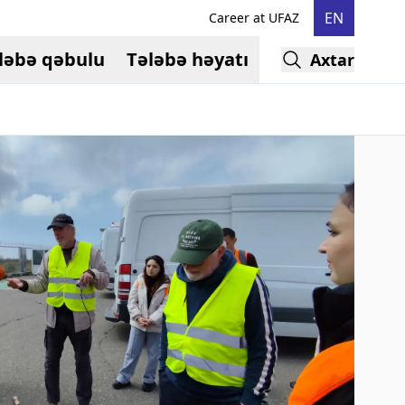
EN
Career at UFAZ
ləbə qəbulu
Tələbə həyatı
Axtar