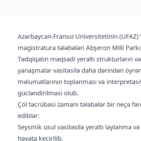
Azərbaycan-Fransız Universitetinin (UFAZ) 
magistratura tələbələri Abşeron Milli Parkı
Tədqiqatın məqsədi yeraltı strukturların və 
yanaşmalar vasitəsilə daha dərindən öyrən
məlumatlarının toplanması və interpretasiy
gücləndirilməsi olub.
Çöl təcrübəsi zamanı tələbələr bir neçə fər
ediblər:
Seysmik üsul vasitəsilə yeraltı laylanma və
həyata keçirilib.