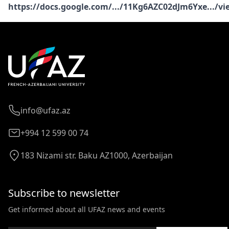
https://docs.google.com/.../11Kg6AZC02dJm6Yxe.../v
info@ufaz.az
+994 12 599 00 74
183 Nizami str. Baku AZ1000, Azerbaijan
Subscribe to newsletter
Get informed about all UFAZ news and events