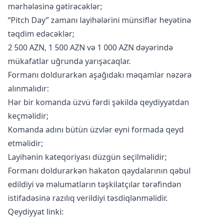
mərhələsinə gətirəcəklər;
“Pitch Day” zamanı layihələrini münsiflər heyətinə
təqdim edəcəklər;
2 500 AZN, 1 500 AZN və 1 000 AZN dəyərində
mükafatlar uğrunda yarışacaqlar.
Formanı doldurarkən aşağıdakı məqamlar nəzərə
alınmalıdır:
Hər bir komanda üzvü fərdi şəkildə qeydiyyatdan
keçməlidir;
Komanda adını bütün üzvlər eyni formada qeyd
etməlidir;
Layihənin kateqoriyası düzgün seçilməlidir;
Formanı doldurarkən hakaton qaydalarının qəbul
edildiyi və məlumatların təşkilatçılar tərəfindən
istifadəsinə razılıq verildiyi təsdiqlənməlidir.
Qeydiyyat linki: