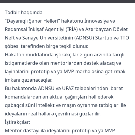
Tədbir haqqında
“Dayanıqlı Şəhər Həlləri” hakatonu İnnovasiya və
Rəqəmsal İnkişaf Agentliyi (İRİA) və Azərbaycan Dövlət
Neft və Sənaye Universitetinin (ADNSU) Startup və TTO
şöbəsi tərəfindən birgə təşkil olunur.
Hakaton müddətində iştirakçılar 2 gün ərzində fərqli
istiqamətlərdə olan mentorlardan dəstək alacaq və
layihələrini prototip və ya MVP mərhələsinə gətirmək
imkanı qazanacaqlar.
Bu hakatonda ADNSU və UFAZ tələbələrindən ibarət
komandalardan ən aktual çağırışları həll edərək
qabaqcıl süni intellekt və maşın öyrənmə tətbiqləri ilə
ideyaların real həllərə çevrilməsi gözlənilir.
İştirakçılar:
Mentor dəstəyi ilə ideyalarını prototip və ya MVP