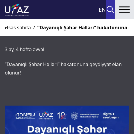
EN
To
Əsas səhifə
/
“Dayanıqlı Şəhər Həlləri” hakatonuna qe
3 ay, 4 həftə əvvəl
“Dayanıqlı Şəhər Həlləri” hakatonuna qeydiyyat elan
olunur!