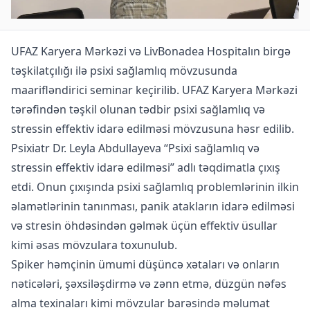
UFAZ Karyera Mərkəzi və LivBonadea Hospitalın birgə
təşkilatçılığı ilə psixi sağlamlıq mövzusunda
maarifləndirici seminar keçirilib. UFAZ Karyera Mərkəzi
tərəfindən təşkil olunan tədbir psixi sağlamlıq və
stressin effektiv idarə edilməsi mövzusuna həsr edilib.
Psixiatr Dr. Leyla Abdullayeva “Psixi sağlamlıq və
stressin effektiv idarə edilməsi” adlı təqdimatla çıxış
etdi. Onun çıxışında psixi sağlamlıq problemlərinin ilkin
əlamətlərinin tanınması, panik atakların idarə edilməsi
və stresin öhdəsindən gəlmək üçün effektiv üsullar
kimi əsas mövzulara toxunulub.
Spiker həmçinin ümumi düşüncə xətaları və onların
nəticələri, şəxsiləşdirmə və zənn etmə, düzgün nəfəs
alma texinaları kimi mövzular barəsində məlumat