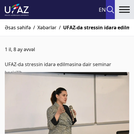
EN
To
Əsas səhifə
/
Xəbərlər
/
UFAZ-da stressin idarə edilmə
1 il, 8 ay əvvəl
UFAZ-da stressin idarə edilməsinə dair seminar
keçirilib