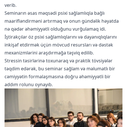
verib.
Seminarın əsas məqsədi psixi sağlamlıqla bağlı
maarifləndirməni artırmaq və onun gündəlik həyatda
nə qədər əhəmiyyətli olduğunu vurğulamaq idi.
İştirakçılar öz psixi sağlamlıqlarını və dayanıqlıqlarını
inkişaf etdirmək üçün mövcud resursları və dəstək
mexanizmlərini araşdırmağa təşviq edilib.
Stressin təsirlərinə toxunaraq və praktik tövsiyələr
təqdim edərək, bu seminar sağlam və məlumatlı bir
cəmiyyətin formalaşmasına doğru əhəmiyyətli bir
addım rolunu oynayıb.