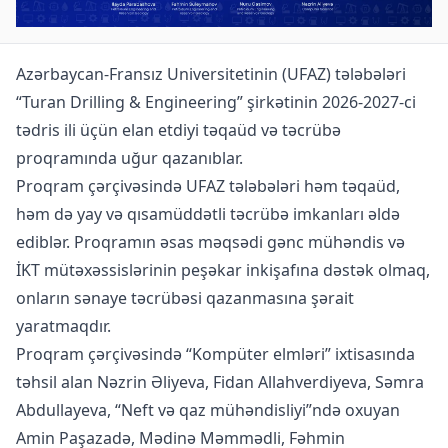
Azərbaycan-Fransız Universitetinin (UFAZ) tələbələri
“Turan Drilling & Engineering” şirkətinin 2026-2027-ci
tədris ili üçün elan etdiyi təqaüd və təcrübə
proqramında uğur qazanıblar.
Proqram çərçivəsində UFAZ tələbələri həm təqaüd,
həm də yay və qısamüddətli təcrübə imkanları əldə
ediblər. Proqramın əsas məqsədi gənc mühəndis və
İKT mütəxəssislərinin peşəkar inkişafına dəstək olmaq,
onların sənaye təcrübəsi qazanmasına şərait
yaratmaqdır.
Proqram çərçivəsində “Kompüter elmləri” ixtisasında
təhsil alan Nəzrin Əliyeva, Fidan Allahverdiyeva, Səmra
Abdullayeva, “Neft və qaz mühəndisliyi”ndə oxuyan
Amin Paşazadə, Mədinə Məmmədli, Fəhmin