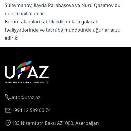
Süleymanov, İlayda Parabaşova və Nuru Qasımov bu
uğura nail olublar.
Bütün tələbələri təbrik edir, onlara gələcək
fəaliyyətlərində və təcrübə müddətində uğurlar arzu
edirik!
info@ufaz.az
+994 12 599 00 74
183 Nizami str. Baku AZ1000, Azerbaijan