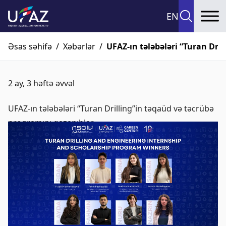
EN
To
Əsas səhifə
/
Xəbərlər
/
UFAZ-ın tələbələri “Turan Dri
2 ay, 3 həftə əvvəl
UFAZ-ın tələbələri “Turan Drilling”in təqaüd və təcrübə
proqramını qazanıblar