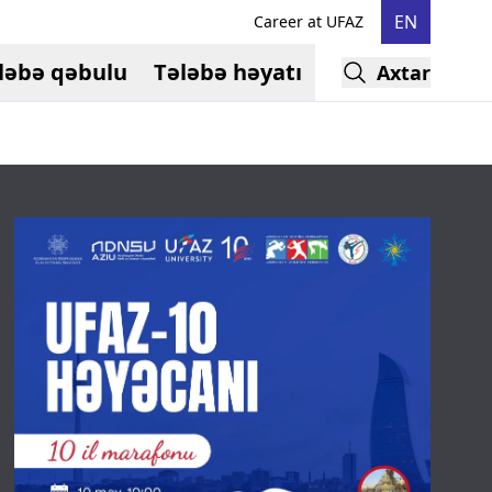
EN
Career at UFAZ
ləbə qəbulu
Tələbə həyatı
Axtar