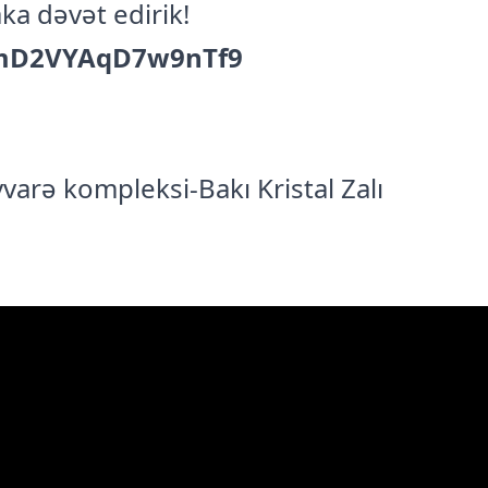
ka dəvət edirik!
NJmD2VYAqD7w9nTf9
varə kompleksi-Bakı Kristal Zalı