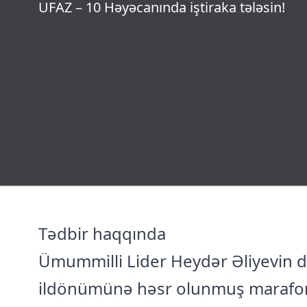
UFAZ – 10 Həyəcanında iştiraka tələsin!
Tədbir haqqında
Ümummilli Lider Heydər Əliyevin d
ildönümünə həsr olunmuş marafon 