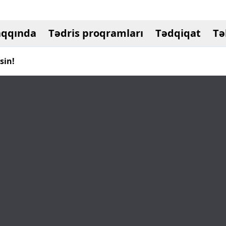
aqqında
Tədris proqramları
Tədqiqat
Tə
sin!