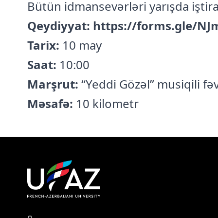
Bütün idmansevərləri yarışda iştira
Qeydiyyat:
https://forms.gle/
Tarix:
10 may
Saat:
10:00
Marşrut:
“Yeddi Gözəl” musiqili fəv
Məsafə:
10 kilometr