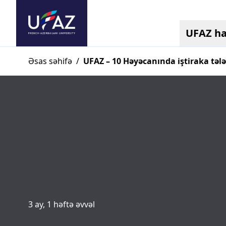
UFAZ h
Əsas səhifə
/
UFAZ – 10 Həyəcanında iştiraka tələ
3 ay, 1 həftə əvvəl