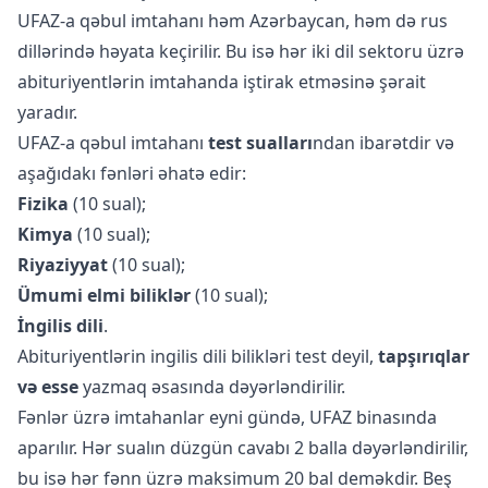
UFAZ-a qəbul imtahanı həm Azərbaycan, həm də rus
dillərində həyata keçirilir. Bu isə hər iki dil sektoru üzrə
abituriyentlərin imtahanda iştirak etməsinə şərait
yaradır.
UFAZ-a qəbul imtahanı
test sualları
ndan ibarətdir və
aşağıdakı fənləri əhatə edir:
Fizika
(10 sual);
Kimya
(10 sual);
Riyaziyyat
(10 sual);
Ümumi elmi biliklər
(10 sual);
İngilis dili
.
Abituriyentlərin ingilis dili bilikləri test deyil,
tapşırıqlar
və esse
yazmaq əsasında dəyərləndirilir.
Fənlər üzrə imtahanlar eyni gündə, UFAZ binasında
aparılır. Hər sualın düzgün cavabı 2 balla dəyərləndirilir,
bu isə hər fənn üzrə maksimum 20 bal deməkdir. Beş