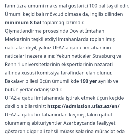
fənn üzrə ümumi maksimal göstərici 100 bal təşkil edir.
Ümumi keçid balı mövcud olmasa da, ingilis dilindən
minimum 8 bal
toplamaq lazımdır.
Qiymətləndirmə prosesində Dövlət İmtahan
Mərkəzinin təşkil etdiyi imtahanlarda toplanılmış
nəticələr deyil, yalnız UFAZ-a qəbul imtahanının
nəticələri nəzərə alınır. Yekun nəticələr Strasburq və
Renn 1 universitetlərinin ekspertlərinin nəzarəti
altında xüsusi komissiya tərəfindən elan olunur.
Bakalavr pilləsi üçün ümumilikdə
190 yer
ayrılıb və
bütün yerlər ödənişsizdir.
UFAZ-a qəbul imtahanında iştirak etmək üçün keçidə
daxil ola bilərsiniz:
https://admission.ufaz.az/en/
UFAZ-a qəbul imtahanından keçmiş, lakin qəbul
olunmamış abituriyentlər Azərbaycanda fəaliyyət
göstərən digər ali təhsil müəssisələrinə müraciət edə