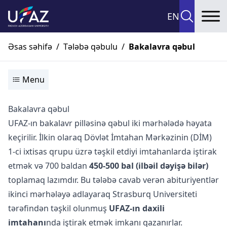
EN
To
Əsas səhifə
/
Tələbə qəbulu
/
Bakalavra qəbul
Menu
Bakalavra qəbul
UFAZ-ın bakalavr pilləsinə qəbul iki mərhələdə həyata
keçirilir. İlkin olaraq Dövlət İmtahan Mərkəzinin (DİM)
1-ci ixtisas qrupu üzrə təşkil etdiyi imtahanlarda iştirak
etmək və 700 baldan
450-500 bal (ilbəil dəyişə bilər)
toplamaq lazımdır. Bu tələbə cavab verən abituriyentlər
ikinci mərhələyə adlayaraq Strasburq Universiteti
tərəfindən təşkil olunmuş
UFAZ-ın daxili
imtahanı
nda iştirak etmək imkanı qazanırlar.