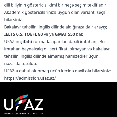
dili biliyinin göstəricisi kimi bir neçə seçim təklif edir.
Akademik göstəricilərinizə uyğun olan variantı seçə
bilərsiniz:
Bakalavr təhsilini ingilis dilində aldığınıza dair arayış;
IELTS 6.5
,
TOEFL 80
və ya
GMAT 550
bal;
UFAZ-ın
şifahi
formada aparılan daxili imtahanı. Bu
imtahan beynəlxalq dil sertifikatı olmayan və bakalavr
təhsilini ingilis dilində almamış namizədlər üçün
nəzərdə tutulub.
UFAZ-a qəbul olunmaq üçün keçidə daxil ola bilərsiniz:
https://admission.ufaz.az/