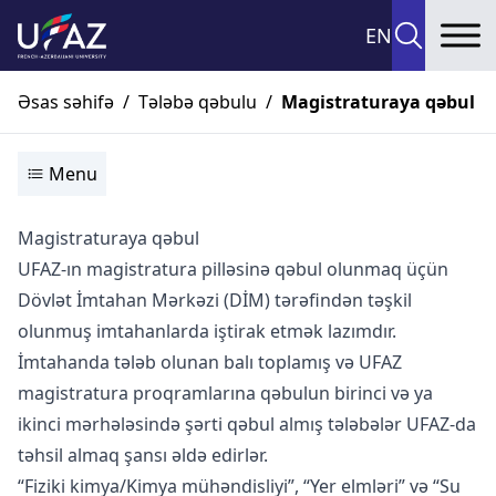
EN
To
Əsas səhifə
/
Tələbə qəbulu
/
Magistraturaya qəbul
Menu
Magistraturaya qəbul
UFAZ-ın magistratura pilləsinə qəbul olunmaq üçün
Dövlət İmtahan Mərkəzi (DİM) tərəfindən təşkil
olunmuş imtahanlarda iştirak etmək lazımdır.
İmtahanda tələb olunan balı toplamış və UFAZ
magistratura proqramlarına qəbulun birinci və ya
ikinci mərhələsində şərti qəbul almış tələbələr UFAZ-da
təhsil almaq şansı əldə edirlər.
“Fiziki kimya/Kimya mühəndisliyi”, “Yer elmləri” və “Su