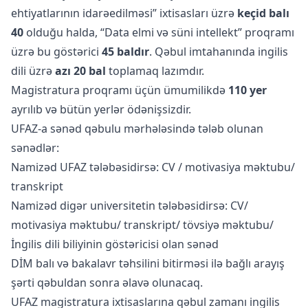
ehtiyatlarının idarəedilməsi” ixtisasları üzrə
keçid balı
40
olduğu halda, “Data elmi və süni intellekt” proqramı
üzrə bu göstərici
45 baldır
. Qəbul imtahanında ingilis
dili üzrə
azı 20 bal
toplamaq lazımdır.
Magistratura proqramı üçün ümumilikdə
110 yer
ayrılıb və bütün yerlər ödənişsizdir.
UFAZ-a sənəd qəbulu mərhələsində tələb olunan
sənədlər:
Namizəd UFAZ tələbəsidirsə: CV / motivasiya məktubu/
transkript
Namizəd digər universitetin tələbəsidirsə: CV/
motivasiya məktubu/ transkript/ tövsiyə məktubu/
İngilis dili biliyinin göstəricisi olan sənəd
DİM balı və bakalavr təhsilini bitirməsi ilə bağlı arayış
şərti qəbuldan sonra əlavə olunacaq.
UFAZ magistratura ixtisaslarına qəbul zamanı ingilis