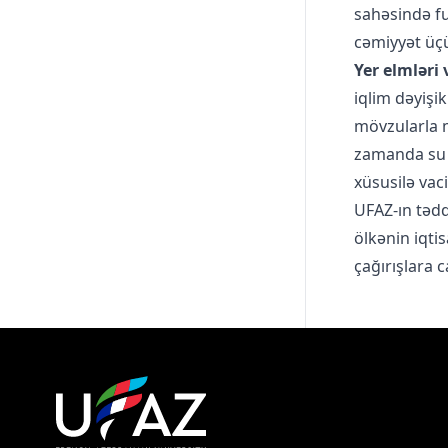
sahəsində fu
cəmiyyət üçü
Yer elmləri
iqlim dəyişik
mövzularla m
zamanda su e
xüsusilə vaci
UFAZ-ın tədq
ölkənin iqtis
çağırışlara 