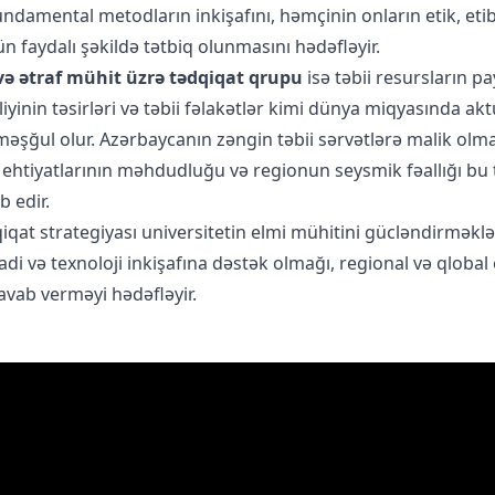
ndamental metodların inkişafını, həmçinin onların etik, etib
n faydalı şəkildə tətbiq olunmasını hədəfləyir.
 və ətraf mühit üzrə tədqiqat qrupu
isə təbii resursların p
liyinin təsirləri və təbii fəlakətlər kimi dünya miqyasında akt
əşğul olur. Azərbaycanın zəngin təbii sərvətlərə malik olma
htiyatlarının məhdudluğu və regionun seysmik fəallığı bu 
b edir.
iqat strategiyası universitetin elmi mühitini gücləndirməklə
adi və texnoloji inkişafına dəstək olmağı, regional və qlobal
cavab verməyi hədəfləyir.