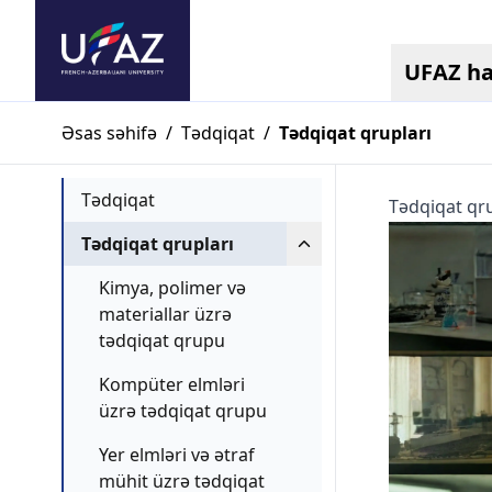
UFAZ h
Əsas səhifə
/
Tədqiqat
/
Tədqiqat qrupları
Tədqiqat
Tədqiqat qru
Tədqiqat qrupları
Kimya, polimer və
materiallar üzrə
tədqiqat qrupu
Kompüter elmləri
üzrə tədqiqat qrupu
Yer elmləri və ətraf
mühit üzrə tədqiqat