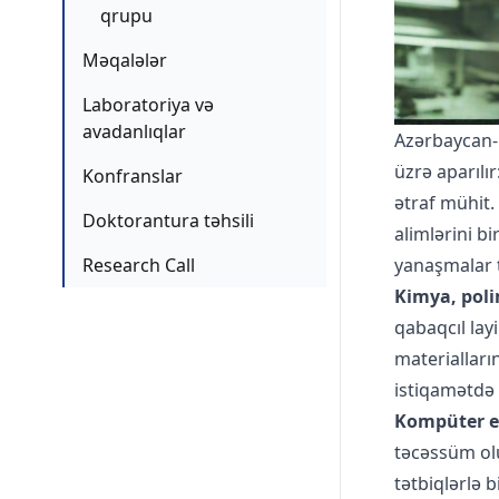
qrupu
Məqalələr
Laboratoriya və
avadanlıqlar
Azərbaycan-F
üzrə aparılı
Konfranslar
ətraf mühit.
Doktorantura təhsili
alimlərini b
Research Call
yanaşmalar 
Kimya, poli
qabaqcıl lay
materialları
istiqamətdə 
Kompüter el
təcəssüm olu
tətbiqlərlə 