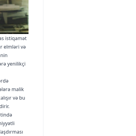
as istiqamət
r elmləri və
inin
rə yenilikçi
ərdə
ələrə malik
alışır və bu
irir.
ətində
iyyətli
llaşdırması