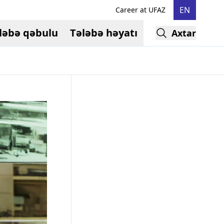
EN
Career at UFAZ
ləbə qəbulu
Tələbə həyatı
Axtar