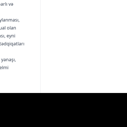
arlı və
aylanması,
ual olan
sı, eyni
tədqiqatları
 yanaşı,
 elmi