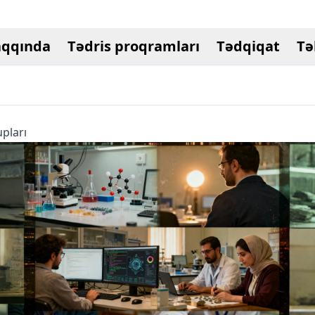
aqqında
Tədris proqramları
Tədqiqat
Tə
pları