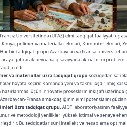
ransız Universitetində (UFAZ) elmi tədqiqat fəaliyyəti üç əs
r: Kimya, polimer və materiallar elmləri; Kompüter elmləri; Ye
 Hər bir tədqiqat qrupu Azərbaycan və Fransa universitetlər
ir araya gətirərək beynəlxalq səviyyədə aktual elmi problemlə
təqdim edir.
mer və materiallar üzrə tədqiqat qrupu
sözügedən sahəl
ihələr həyata keçirir. Komanda yeni və təkmilləşdirilmiş xass
n hazırlanması üçün innovativ proseslərin inkişafı üzərində ç
Azərbaycan-Fransa əməkdaşlığının elmi potensialını güclənd
mləri üzrə tədqiqat qrupu
, AIDT laboratoriyasının fəaliyy
nur və metodoloji yenilikləri yüksək ictimai və sənaye əhəm
birləşdirir. Bu tədqiqatlar süni intellekt və hesablama optima