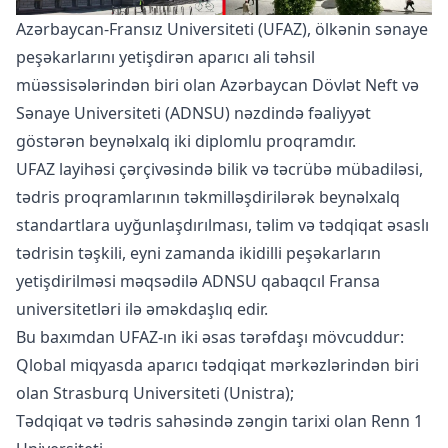
Azərbaycan-Fransız Universiteti (UFAZ), ölkənin sənaye
peşəkarlarını yetişdirən aparıcı ali təhsil
müəssisələrindən biri olan
Azərbaycan Dövlət Neft və
Sənaye Universiteti (ADNSU)
nəzdində fəaliyyət
göstərən beynəlxalq iki diplomlu proqramdır.
UFAZ layihəsi çərçivəsində bilik və təcrübə mübadiləsi,
tədris proqramlarının təkmilləşdirilərək beynəlxalq
standartlara uyğunlaşdırılması, təlim və tədqiqat əsaslı
tədrisin təşkili, eyni zamanda ikidilli peşəkarların
yetişdirilməsi məqsədilə ADNSU qabaqcıl Fransa
universitetləri ilə əməkdaşlıq edir.
Bu baxımdan UFAZ-ın iki əsas tərəfdaşı mövcuddur:
Qlobal miqyasda aparıcı tədqiqat mərkəzlərindən biri
olan
Strasburq Universiteti (Unistra)
;
Tədqiqat və tədris sahəsində zəngin tarixi olan
Renn 1