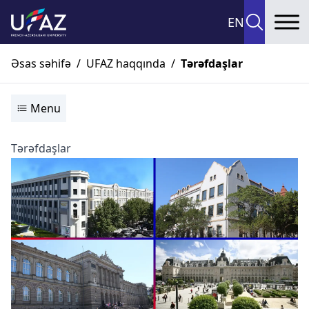
EN
To
Əsas səhifə
/
UFAZ haqqında
/
Tərəfdaşlar
Menu
Tərəfdaşlar